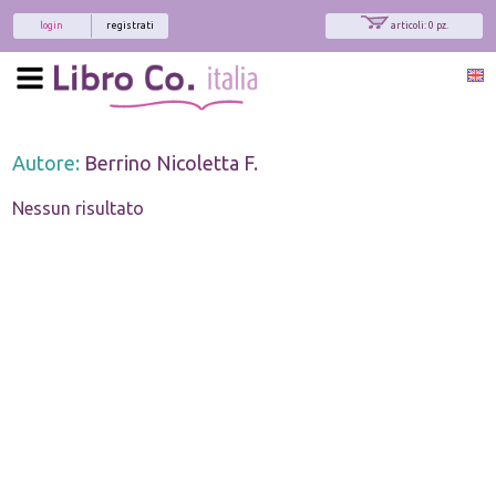
login
registrati
articoli: 0 pz.
Autore:
Berrino Nicoletta F.
Nessun risultato