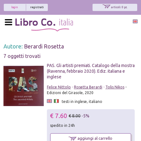
login
registrati
articoli: 0 pz.
Autore:
Berardi Rosetta
7 oggetti trovati
PAS. Gli artisti premiati. Catalogo della mostra
(Ravenna, febbraio 2020). Ediz. italiana e
inglese
Felice Nittolo
-
Rosetta Berardi
-
Tolis Nikos
-
Edizioni del Girasole, 2020
testi in inglese, italiano
€ 7.60
€ 8.00
-5%
spedito in 24h
aggiungi al carrello