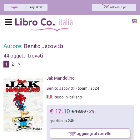
login
registrati
articoli: 0 pz.
Autore:
Benito Jacovitti
44 oggetti trovati
1
2
>
Jak Mandolino
Benito Jacovitti
- Sbam!, 2024
testo in italiano
€ 17.10
€ 18.00
-5%
spedito in 24h
aggiungi al carrello