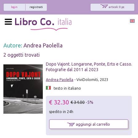
login
registrati
articoli: 0 pz.
Autore:
Andrea Paolella
2 oggetti trovati
Dopo Vajont. Longarone, Ponte, Erto e Casso.
Fotografie dal 2011 al 2023
Andrea Paolella
- ViviDolomiti, 2023
testo in italiano
€ 32.30
€ 34.00
-5%
spedito in 24h
aggiungi al carrello