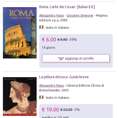
Roma. L'arte dei Cesari. [Italian Ed.]
Alessandro Naso
-
Giovanni Simeone
- Magnus
edizioni s.p.a, 2000
testo in italiano
€ 6.00
€ 9.90
-39%
10 giorni
aggiungi al carrello
La pittura etrusca. Guida breve
Alessandro Naso
- Libreria Editrice L'Erma di
Bretschneider, 2005
testo in italiano
€ 19.00
€ 20.00
-5%
spedito in 2/3 sett.