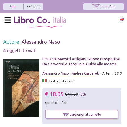
login
registrati
articoli: 0 pz.
Autore:
Alessandro Naso
4 oggetti trovati
Etruschi Maestri Artigiani. Nuove Prospettive
Da Cerveteri e Tarquinia. Guida alla mostra
Alessandro Naso
-
Andrea Cardarelli
- Artem, 2019
testo in italiano
€ 18.05
€ 19.00
-5%
spedito in 24h
aggiungi al carrello