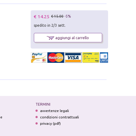
€ 14.25
€ 15.00
-5%
spedito in 2/3 sett.
aggiungi al carrello
TERMINI
avvertenze legali
ne
condizioni contrattuali
privacy (pdf)