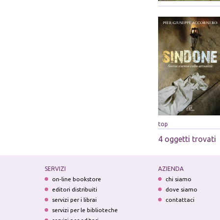
top
4 oggetti trovati
SERVIZI
AZIENDA
on-line bookstore
chi siamo
editori distribuiti
dove siamo
servizi per i librai
contattaci
servizi per le biblioteche