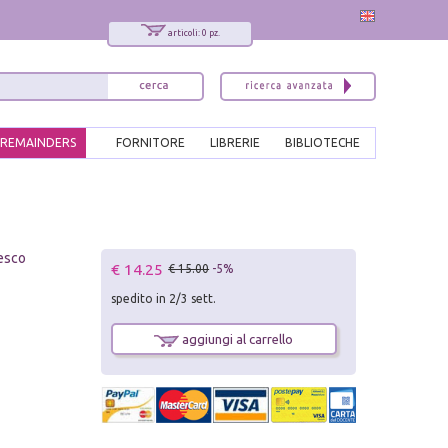
articoli: 0 pz.
REMAINDERS
FORNITORE
LIBRERIE
BIBLIOTECHE
cesco
€ 14.25
€ 15.00
-5%
spedito in 2/3 sett.
aggiungi al carrello