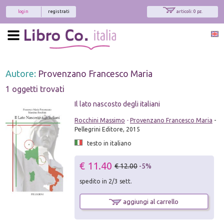
login
registrati
articoli: 0 pz.
Autore:
Provenzano Francesco Maria
1 oggetti trovati
Il lato nascosto degli italiani
Rocchini Massimo
-
Provenzano Francesco Maria
-
Pellegrini Editore, 2015
testo in italiano
€ 11.40
€ 12.00
-5%
spedito in 2/3 sett.
aggiungi al carrello