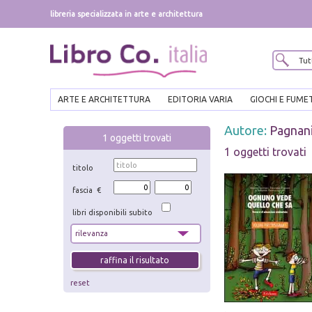
libreria specializzata in arte e architettura
ARTE E ARCHITETTURA
EDITORIA VARIA
GIOCHI E FUME
Autore:
Pagnani
1
oggetti trovati
1 oggetti trovati
titolo
fascia €
libri disponibili subito
reset