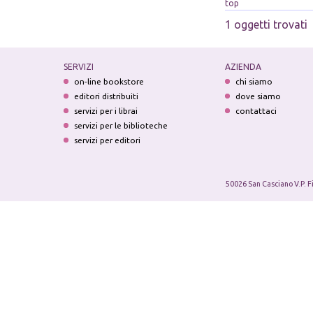
top
1 oggetti trovati
SERVIZI
AZIENDA
on-line bookstore
chi siamo
editori distribuiti
dove siamo
servizi per i librai
contattaci
servizi per le biblioteche
servizi per editori
50026 San Casciano V.P. F