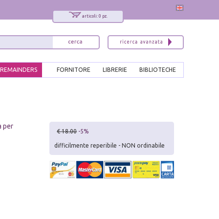
articoli: 0 pz.
REMAINDERS
FORNITORE
LIBRERIE
BIBLIOTECHE
a per
€ 18.00
-5%
difficilmente reperibile - NON ordinabile