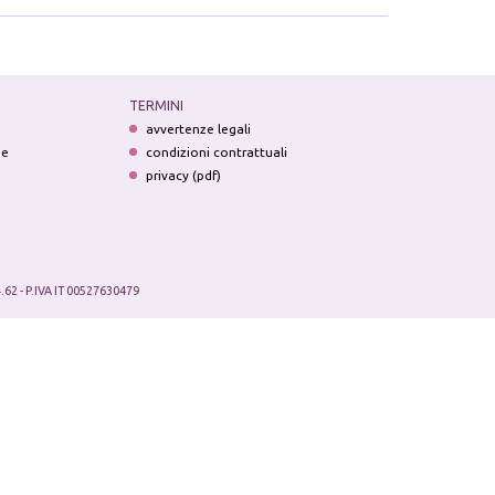
TERMINI
avvertenze legali
ne
condizioni contrattuali
privacy (pdf)
.62 - P.IVA IT 00527630479