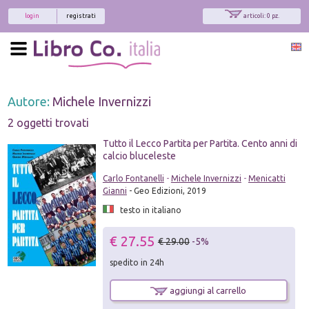
login
registrati
articoli: 0 pz.
Autore:
Michele Invernizzi
2 oggetti trovati
Tutto il Lecco Partita per Partita. Cento anni di
calcio bluceleste
Carlo Fontanelli
-
Michele Invernizzi
-
Menicatti
Gianni
- Geo Edizioni, 2019
testo in italiano
€ 27.55
€ 29.00
-5%
spedito in 24h
aggiungi al carrello