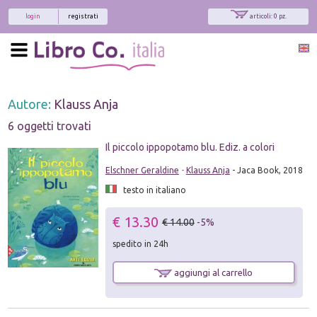
login
registrati
articoli: 0 pz.
Autore:
Klauss Anja
6 oggetti trovati
Il piccolo ippopotamo blu. Ediz. a colori
Elschner Geraldine
-
Klauss Anja
- Jaca Book, 2018
testo in italiano
€ 13.30
€ 14.00
-5%
spedito in 24h
aggiungi al carrello