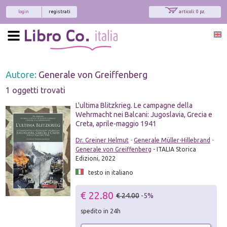
login
registrati
articoli: 0 pz.
Autore:
Generale von Greiffenberg
1 oggetti trovati
L'ultima Blitzkrieg. Le campagne della
Wehrmacht nei Balcani: Jugoslavia, Grecia e
Creta, aprile-maggio 1941
Dr. Greiner Helmut
-
Generale Müller-Hillebrand
-
Generale von Greiffenberg
- ITALIA Storica
Edizioni, 2022
testo in italiano
€ 22.80
€ 24.00
-5%
spedito in 24h