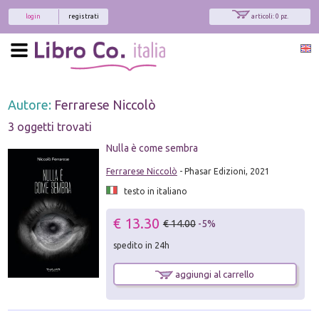
login
registrati
articoli: 0 pz.
Autore:
Ferrarese Niccolò
3 oggetti trovati
Nulla è come sembra
Ferrarese Niccolò
- Phasar Edizioni, 2021
testo in italiano
€ 13.30
€ 14.00
-5%
spedito in 24h
aggiungi al carrello