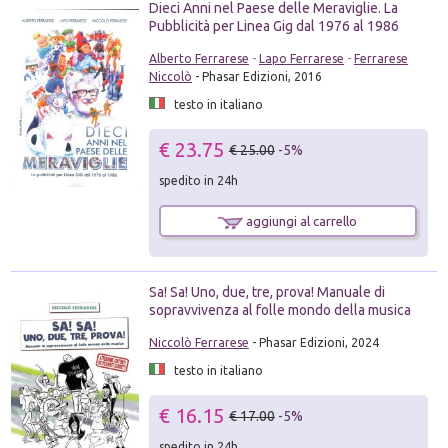
Dieci Anni nel Paese delle Meraviglie. La
Pubblicità per Linea Gig dal 1976 al 1986
Alberto Ferrarese
-
Lapo Ferrarese
-
Ferrarese
Niccolò
- Phasar Edizioni, 2016
testo in italiano
€ 23.75
€ 25.00
-5%
spedito in 24h
aggiungi al carrello
Sa! Sa! Uno, due, tre, prova! Manuale di
sopravvivenza al folle mondo della musica
Niccolò Ferrarese
- Phasar Edizioni, 2024
testo in italiano
€ 16.15
€ 17.00
-5%
spedito in 24h