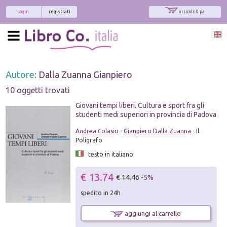
login
registrati
articoli: 0 pz.
Autore:
Dalla Zuanna Gianpiero
10 oggetti trovati
Giovani tempi liberi. Cultura e sport fra gli
studenti medi superiori in provincia di Padova
Andrea Colasio
-
Gianpiero Dalla Zuanna
- Il
Poligrafo
testo in italiano
€ 13.74
€ 14.46
-5%
spedito in 24h
aggiungi al carrello