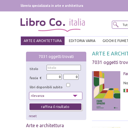
libreria specializzata in arte e architettura
ARTE E ARCHITETTURA
EDITORIA VARIA
GIOCHI E FUME
ARTE E ARCHITE
7031
oggetti trovati
7031 oggetti trov
titolo
Fa
fascia €
No
libri disponibili subito
reset
Arte e architettura