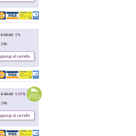
€ 50.00
-5%
n 24h
giungi al carrello
€ 40.00
-5.00%
n 24h
giungi al carrello