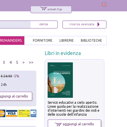
articoli: 0 pz.
REMAINDERS
FORNITORE
LIBRERIE
BIBLIOTECHE
Libri in evidenza
3
4
5
>
>>
€ 24.90
-5%
n 24h
giungi al carrello
Servizi educativi a cielo aperto.
Linee guida per la realizzazione
d'interventi nei giardini dei nidi e
delle scuole dell'infanzia
aggiungi al carrello