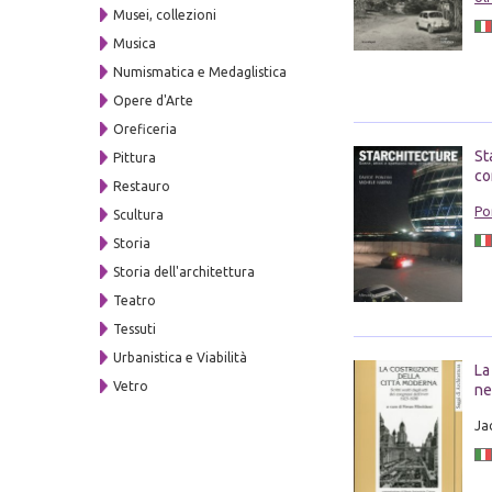
Musei, collezioni
Musica
Numismatica e Medaglistica
Opere d'Arte
Oreficeria
St
Pittura
co
Restauro
Po
Scultura
Storia
Storia dell'architettura
Teatro
Tessuti
Urbanistica e Viabilità
La
Vetro
ne
Ja