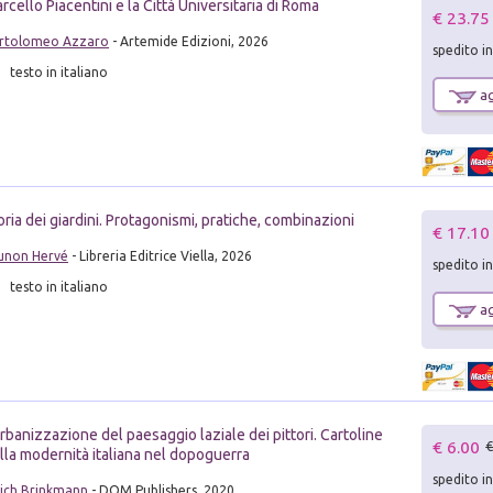
rcello Piacentini e la Città Universitaria di Roma
€ 23.75
rtolomeo Azzaro
- Artemide Edizioni, 2026
spedito i
testo in italiano
ag
oria dei giardini. Protagonismi, pratiche, combinazioni
€ 17.10
unon Hervé
- Libreria Editrice Viella, 2026
spedito i
testo in italiano
ag
urbanizzazione del paesaggio laziale dei pittori. Cartoline
€ 6.00
€
lla modernità italiana nel dopoguerra
spedito i
rich Brinkmann
- DOM Publishers, 2020