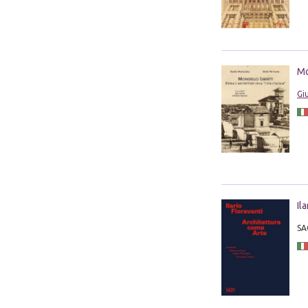
Mo
Gi
Il
SA