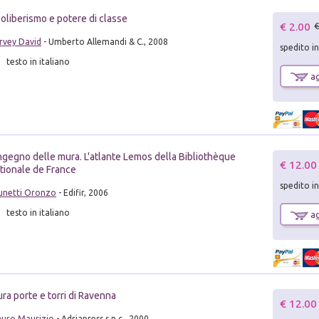
oliberismo e potere di classe
€ 2.00
€
rvey David
- Umberto Allemandi & C., 2008
spedito i
testo in italiano
ag
Ingegno delle mura. L'atlante Lemos della Bibliothèque
€ 12.00
tionale de France
spedito i
unetti Oronzo
- Edifir, 2006
testo in italiano
ag
ra porte e torri di Ravenna
€ 12.00
uro Maurizio
- Adriapress s.n.c., 2000