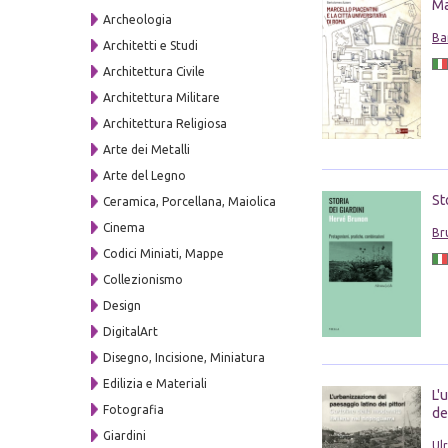
Ma
Archeologia
Ba
Architetti e Studi
Architettura Civile
Architettura Militare
Architettura Religiosa
Arte dei Metalli
Arte del Legno
St
Ceramica, Porcellana, Maiolica
Cinema
Br
Codici Miniati, Mappe
Collezionismo
Design
DigitalArt
Disegno, Incisione, Miniatura
Edilizia e Materiali
L'
Fotografia
de
Giardini
Ul