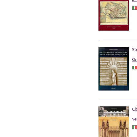
Sp
Or
Ci
Ve