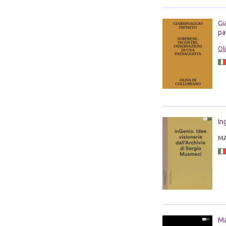
Gi
pa
Ol
In
MA
Ma