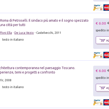
 Roma di Petroselli. Il sindaco più amato e il sogno spezzato
€ 6.00
€
 una città per tutti
spedito i
ffoni Ella
-
De Luca Vezio
- Castelvecchi, 2011
testo in italiano
ag
chitettura contemporanea nel paesaggio Toscano.
€ 6.00
€
perienze, temi e progetti a confronto
spedito i
fir, 2008
testo in italiano
ag