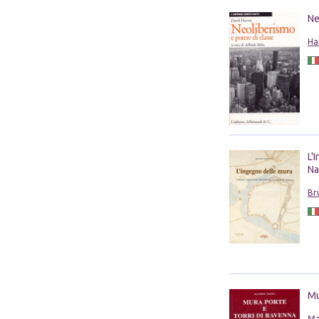
Ne
Ha
L'
Na
Br
Mu
Ma