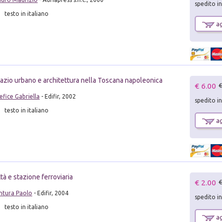
spedito i
testo in italiano
ag
azio urbano e architettura nella Toscana napoleonica
€ 6.00
€
efice Gabriella
- Edifir, 2002
spedito i
testo in italiano
ag
ttà e stazione ferroviaria
€ 2.00
€
ntura Paolo
- Edifir, 2004
spedito i
testo in italiano
ag