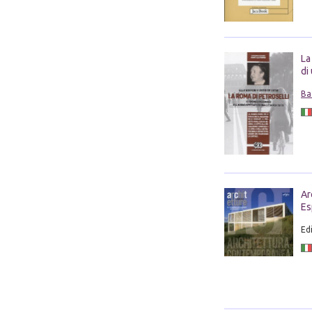
La
di
Ba
Ar
Es
Edi