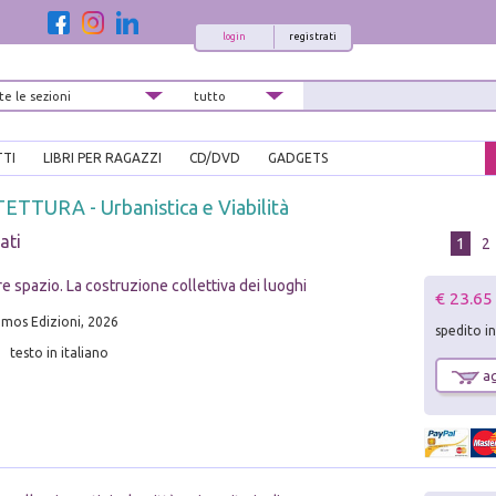
login
registrati
TTI
LIBRI PER RAGAZZI
CD/DVD
GADGETS
TTURA - Urbanistica e Viabilità
ati
1
2
re spazio. La costruzione collettiva dei luoghi
€ 23.65
mos Edizioni, 2026
spedito i
testo in italiano
ag