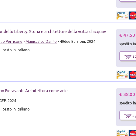
ndello Liberty. Storia e architetture della «città d'acqua»
€ 47.50
ulio Perricone
-
Maniscalco Danilo
- 40due Edizioni, 2024
spedito i
testo in italiano
ag
ario Fioravanti. Architettura come arte.
€ 38.00
GEP, 2024
spedito i
testo in italiano
ag