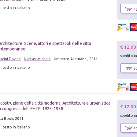
testo in italiano
ag
architecture. Scene, attori e spettacoli nelle città
€ 12.00
ntemporanee
spedito i
nzini Davide
-
Nastasi Michele
- Umberto Allemandi, 2011
testo in italiano
ag
 costruzione della città moderna. Architettura e urbanistica
€ 12.00
i congressi dell'IFHTP. 1923-1938
spedito i
ca Book, 2011
testo in italiano
ag