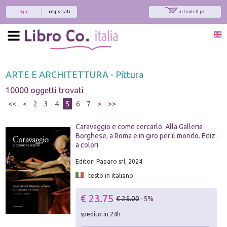
login
registrati
articoli: 0 pz.
ARTE E ARCHITETTURA - Pittura
10000 oggetti trovati
<<
<
2
3
4
5
6
7
>
>>
Caravaggio e come cercarlo. Alla Galleria
Borghese, a Roma e in giro per il mondo. Ediz.
a colori
Editori Paparo srl, 2024
testo in italiano
€ 23.75
€ 25.00
-5%
spedito in 24h