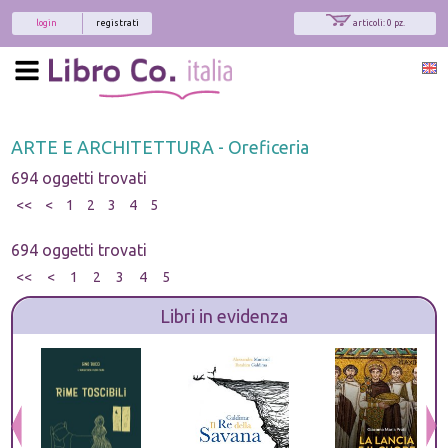
login
registrati
articoli: 0 pz.
ARTE E ARCHITETTURA - Oreficeria
694 oggetti trovati
<<
<
1
2
3
4
5
694 oggetti trovati
<<
<
1
2
3
4
5
Libri in evidenza