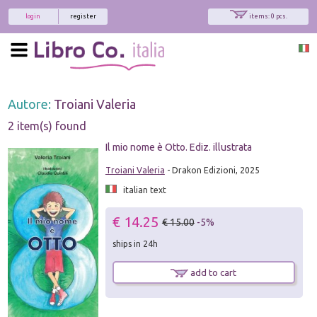
login
register
items: 0 pcs.
Autore:
Troiani Valeria
2 item(s) found
Il mio nome è Otto. Ediz. illustrata
Troiani Valeria
- Drakon Edizioni, 2025
italian text
€ 14.25
€ 15.00
-5%
ships in 24h
add to cart