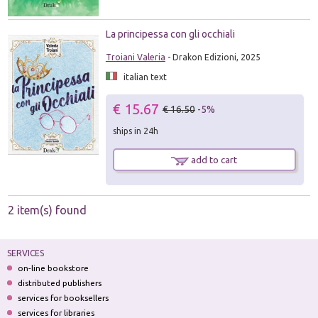
La principessa con gli occhiali
Troiani Valeria
- Drakon Edizioni, 2025
italian text
€ 15.67
€ 16.50
-5%
ships in 24h
add to cart
2 item(s) found
SERVICES
on-line bookstore
distributed publishers
services for booksellers
services for libraries