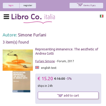
login
register
items: 0 pcs.
Autore:
Simone Furlani
3 item(s) found
Representing immanence. The aesthetic of
Andrea Gotti
Furlani Simone
- Forum, 2017
english text
€ 15.20
€ 16.00
-5%
ships in 24h
add to cart