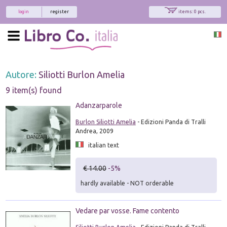
login
register
items: 0 pcs.
Autore:
Siliotti Burlon Amelia
9 item(s) found
Adanzarparole
Burlon Siliotti Amelia
- Edizioni Panda di Tralli
Andrea, 2009
italian text
€ 14.00
-5%
hardly available - NOT orderable
Vedare par vosse. Fame contento