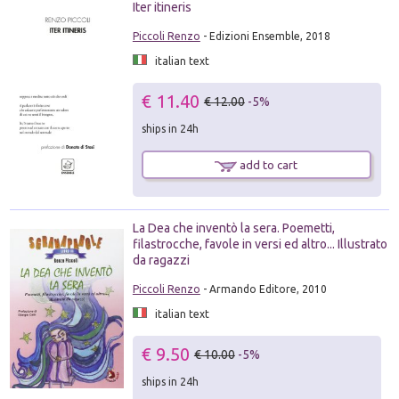
Iter itineris
Piccoli Renzo
- Edizioni Ensemble, 2018
italian text
€ 11.40
€ 12.00
-5%
ships in 24h
add to cart
La Dea che inventò la sera. Poemetti,
filastrocche, favole in versi ed altro... Illustrato
da ragazzi
Piccoli Renzo
- Armando Editore, 2010
italian text
€ 9.50
€ 10.00
-5%
ships in 24h