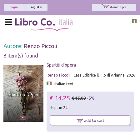
login
register
items: 0 pcs.
Autore:
Renzo Piccoli
8 item(s) found
Spartiti d'opera
Renzo Piccoli
- Casa Editrice il Filo di Arianna, 2026
italian text
€ 14.25
€ 15.00
-5%
ships in 24h
add to cart