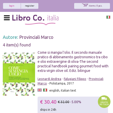
login
register
items: 0 pcs.
Autore:
Provinciali Marco
4 item(s) found
Come si mangia l'olio. Il secondo manuale
pratico di abbinamento gastronomico tra cibo
e olio extravergine di oliva-The second
practical handbook pairing gourmet food with
extra virgin olive oil. Ediz. bilingue
Leonardi Andrea
-
Falugiani Filippo
-
Provinciali
Marco
- Polistampa, 2017
english, italian text
€ 30.40
€ 32.00
-5.00%
ships in 24h