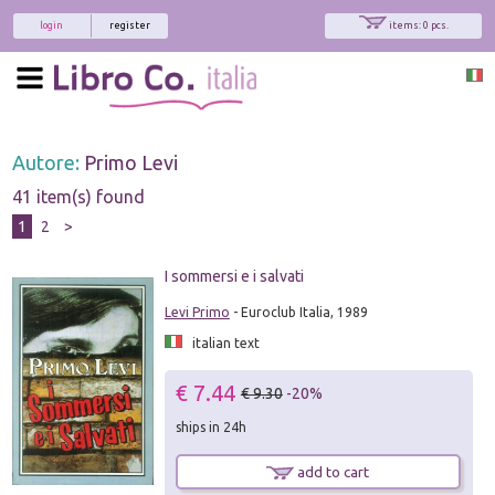
login
register
items: 0 pcs.
Autore:
Primo Levi
41 item(s) found
1
2
>
I sommersi e i salvati
Levi Primo
- Euroclub Italia, 1989
italian text
€ 7.44
€ 9.30
-20%
ships in 24h
add to cart