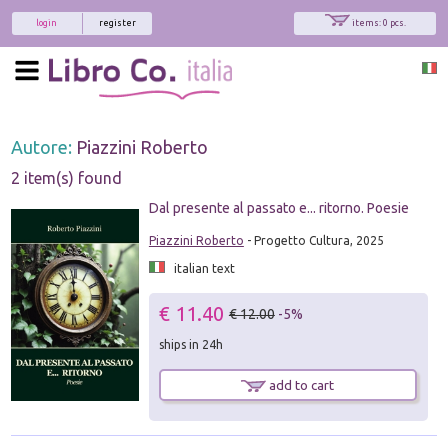
login
register
items: 0 pcs.
Autore:
Piazzini Roberto
2 item(s) found
Dal presente al passato e... ritorno. Poesie
Piazzini Roberto
- Progetto Cultura, 2025
italian text
€ 11.40
€ 12.00
-5%
ships in 24h
add to cart