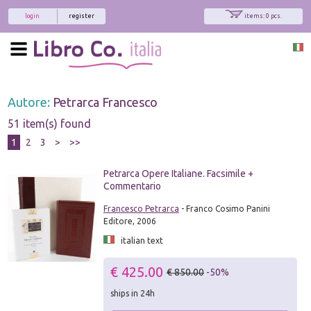
login
register
items: 0 pcs.
Autore:
Petrarca Francesco
51 item(s) found
1
2
3
>
>>
Petrarca Opere Italiane. Facsimile +
Commentario
Francesco Petrarca
- Franco Cosimo Panini
Editore, 2006
italian text
€ 425.00
€ 850.00
-50%
ships in 24h