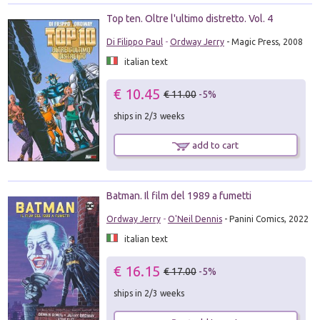
Top ten. Oltre l'ultimo distretto. Vol. 4
Di Filippo Paul
-
Ordway Jerry
- Magic Press, 2008
italian text
€ 10.45
€ 11.00
-5%
ships in 2/3 weeks
add to cart
Batman. Il film del 1989 a fumetti
Ordway Jerry
-
O'Neil Dennis
- Panini Comics, 2022
italian text
€ 16.15
€ 17.00
-5%
ships in 2/3 weeks