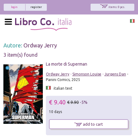
login
register
items: 0 pcs.
Autore:
Ordway Jerry
3 item(s) found
La morte di Superman
Ordway Jerry
-
Simonson Louise
-
Jurgens Dan
-
Panini Comics, 2025
italian text
€ 9.40
€ 9.90
-5%
10 days
add to cart