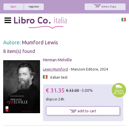
login
register
items: 0 pcs.
Autore:
Mumford Lewis
8 item(s) found
Herman Melville
Lewis Mumford
- Manzoni Editore, 2024
italian text
€ 31.35
€ 33.00
-5.00%
ships in 24h
add to cart