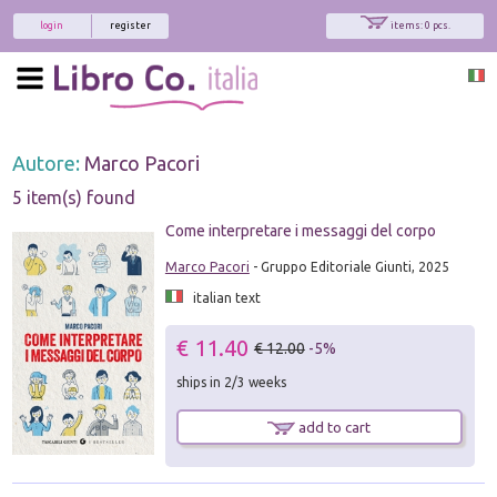
login
register
items: 0 pcs.
Autore:
Marco Pacori
5 item(s) found
Come interpretare i messaggi del corpo
Marco Pacori
- Gruppo Editoriale Giunti, 2025
italian text
€ 11.40
€ 12.00
-5%
ships in 2/3 weeks
add to cart