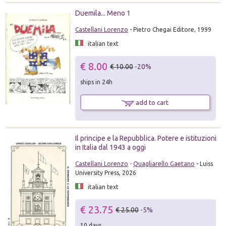
Duemila... Meno 1
Castellani Lorenzo
- Pietro Chegai Editore, 1999
italian text
€ 8.00
€ 10.00
-20%
ships in 24h
add to cart
Il principe e la Repubblica. Potere e istituzioni
in Italia dal 1943 a oggi
Castellani Lorenzo
-
Quagliarello Gaetano
- Luiss
University Press, 2026
italian text
€ 23.75
€ 25.00
-5%
10 days