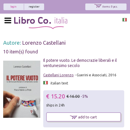
login
register
items: 0 pcs.
Autore:
Lorenzo Castellani
10 item(s) found
Il potere vuoto. Le democrazie liberali e il
ventunesimo secolo
Castellani Lorenzo
- Guerini e Associati, 2016
italian text
€ 15.20
€ 16.00
-5%
ships in 24h
add to cart