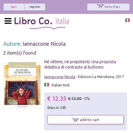
login
register
items: 0 pcs.
Autore:
Iannaccone Nicola
2 item(s) found
Né vittime, né prepotenti. Una proposta
didattica di contrasto al bullismo
Iannaccone Nicola
- Edizioni La Meridiana, 2017
italian text
€ 12.35
€ 13.00
-5%
ships in 24h
add to cart