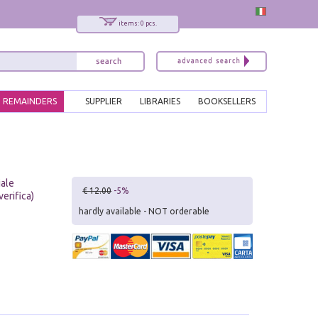
items: 0 pcs.
REMAINDERS
SUPPLIER
LIBRARIES
BOOKSELLERS
iale
€ 12.00
-5%
erifica)
hardly available - NOT orderable