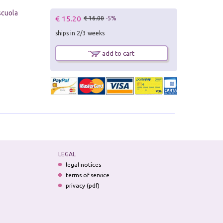
scuola
€ 15.20
€ 16.00
-5%
ships in 2/3 weeks
add to cart
LEGAL
legal notices
terms of service
privacy (pdf)