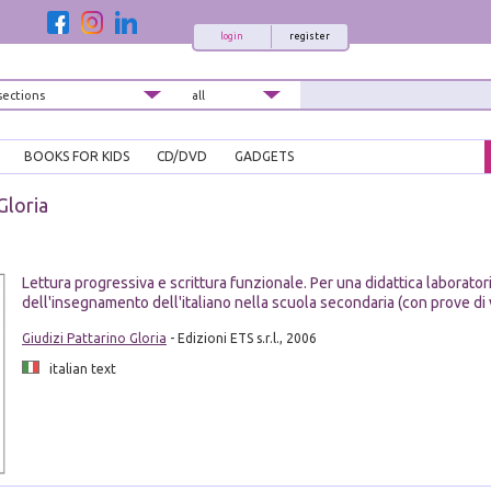
login
register
BOOKS FOR KIDS
CD/DVD
GADGETS
Gloria
Lettura progressiva e scrittura funzionale. Per una didattica laborator
dell'insegnamento dell'italiano nella scuola secondaria (con prove di v
Giudizi Pattarino Gloria
- Edizioni ETS s.r.l., 2006
italian text