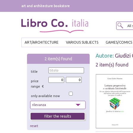
art and architecture bookstore
ART/ARCHITECTURE
VARIOUS SUBJECTS
GAMES/COMICS
Autore:
Giudizi 
2
item(s) found
2 item(s) found
title
price
range €
only available now
reset