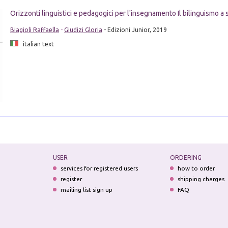
Orizzonti linguistici e pedagogici per l'insegnamento Il bilinguismo a 
Biagioli Raffaella
-
Giudizi Gloria
- Edizioni Junior, 2019
italian text
USER
ORDERING
services for registered users
how to order
register
shipping charges
mailing list sign up
FAQ