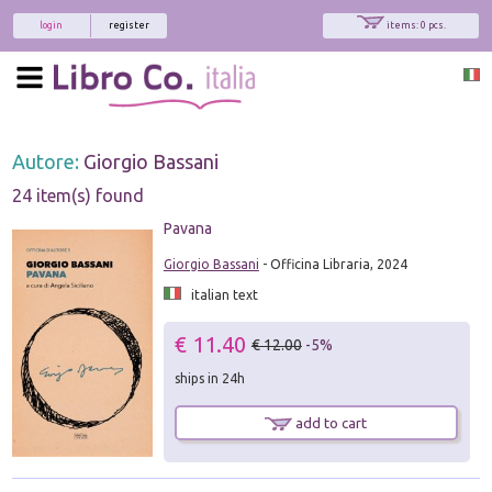
login
register
items: 0 pcs.
Autore:
Giorgio Bassani
24 item(s) found
Pavana
Giorgio Bassani
- Officina Libraria, 2024
italian text
€ 11.40
€ 12.00
-5%
ships in 24h
add to cart