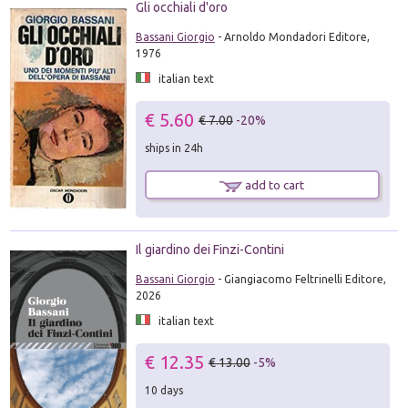
Gli occhiali d'oro
Bassani Giorgio
- Arnoldo Mondadori Editore,
1976
italian text
€ 5.60
€ 7.00
-20%
ships in 24h
add to cart
Il giardino dei Finzi-Contini
Bassani Giorgio
- Giangiacomo Feltrinelli Editore,
2026
italian text
€ 12.35
€ 13.00
-5%
10 days