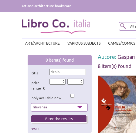
art and architecture bookstore
ART/ARCHITECTURE
VARIOUS SUBJECTS
GAMES/COMICS
Autore:
Gaspari
8
item(s) found
8 item(s) found
title
price
range €
only available now
reset