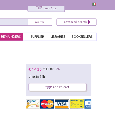
items: 0 pcs.
REMAINDERS
SUPPLIER
LIBRARIES
BOOKSELLERS
€ 14.25
€ 15.00
-5%
ships in 24h
add to cart