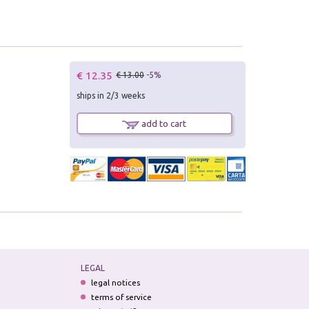
€ 12.35
€ 13.00
-5%
ships in 2/3 weeks
add to cart
LEGAL
legal notices
terms of service