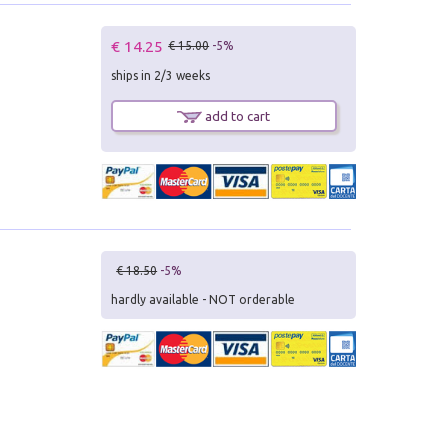
€ 14.25
€ 15.00
-5%
ships in 2/3 weeks
add to cart
€ 18.50
-5%
hardly available - NOT orderable