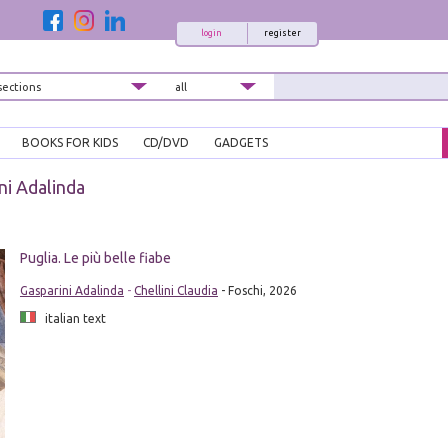
login
register
BOOKS FOR KIDS
CD/DVD
GADGETS
ni Adalinda
Puglia. Le più belle fiabe
Gasparini Adalinda
-
Chellini Claudia
- Foschi, 2026
italian text