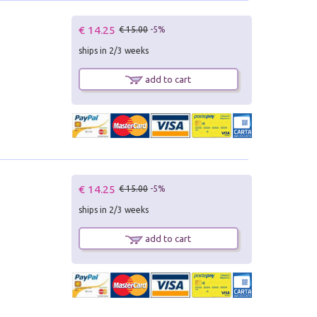
€ 14.25
€ 15.00
-5%
ships in 2/3 weeks
add to cart
€ 14.25
€ 15.00
-5%
ships in 2/3 weeks
add to cart