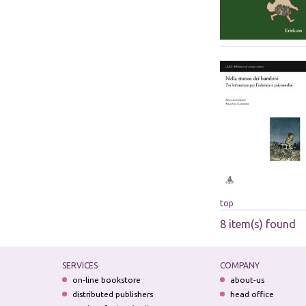
top
8 item(s) found
SERVICES
COMPANY
on-line bookstore
about-us
distributed publishers
head office