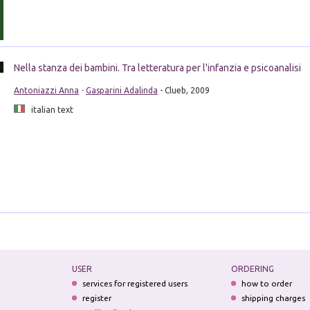
Nella stanza dei bambini. Tra letteratura per l'infanzia e psicoanalisi
Antoniazzi Anna
-
Gasparini Adalinda
- Clueb, 2009
italian text
USER
ORDERING
services for registered users
how to order
register
shipping charges