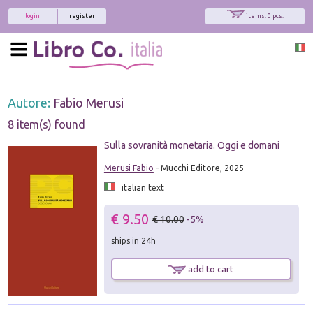
login
register
items: 0 pcs.
Autore:
Fabio Merusi
8 item(s) found
Sulla sovranità monetaria. Oggi e domani
Merusi Fabio
- Mucchi Editore, 2025
italian text
€ 9.50
€ 10.00
-5%
ships in 24h
add to cart