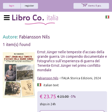
login
register
items: 0 pcs.
Autore:
Fabiansson Nils
1 item(s) found
Ernst Jünger nelle tempeste d'acciaio della
grande guerra. Un compendio documentale e
fotografico sull'esperienza di guerra del
Tenente Ernst Jünger nel primo conflitto
mondiale
Fabiansson Nils
- ITALIA Storica Edizioni, 2024
italian text
€ 23.75
€ 25.00
-5%
ships in 24h