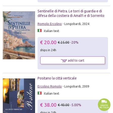
Sentinelle di Pietra. Le torri di guardia e di
difesa della costiera di Amalfi e di Sorrento
Romolo Ercolino
- Longobardi, 2024
italian text
€ 20.00
€ 25.00
-20%
ships in 24h
add to cart
Positano la città verticale
Ercolino Romolo
- Longobardi, 2009
italian text
€ 38.00
€ 40.00
-5.00%
ships in 24h