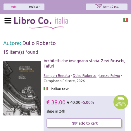
login
register
items: 0 pcs.
Autore:
Dulio Roberto
15 item(s) found
Architetti che insegnano storia. Zevi, Bruschi,
Tafuri
Samperi Renata
-
Dulio Roberto
-
Lenzo Fulvio
-
Campisano Editore, 2026
italian text
€ 38.00
€ 40.00
-5.00%
ships in 24h
add to cart