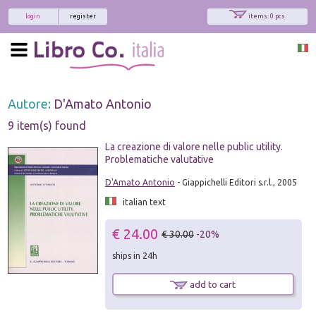
login
register
items: 0 pcs.
Autore:
D'Amato Antonio
9 item(s) found
La creazione di valore nelle public utility.
Problematiche valutative
D'Amato Antonio
- Giappichelli Editori s.r.l., 2005
italian text
€ 24.00
€ 30.00
-20%
ships in 24h
add to cart