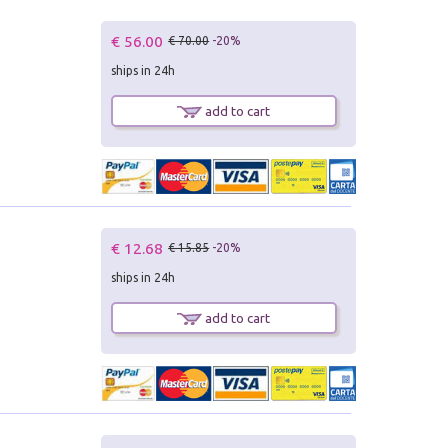
€ 56.00
€ 70.00
-20%
ships in 24h
add to cart
€ 12.68
€ 15.85
-20%
ships in 24h
add to cart