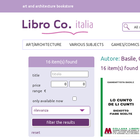
art and architecture bookstore
ART/ARCHITECTURE
VARIOUS SUBJECTS
GAMES/COMICS
Autore:
Basile, 
16
item(s) found
16 item(s) found
title
price
range €
only available now
reset