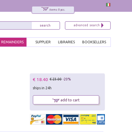
items: 0 pcs.
REMAINDERS
SUPPLIER
LIBRARIES
BOOKSELLERS
€ 18.40
€ 23.00
-20%
ships in 24h
add to cart