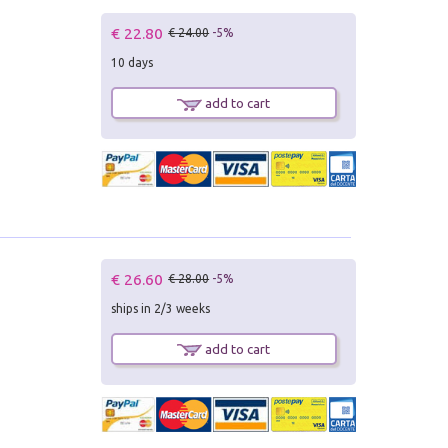
€ 22.80
€ 24.00
-5%
10 days
add to cart
€ 26.60
€ 28.00
-5%
ships in 2/3 weeks
add to cart