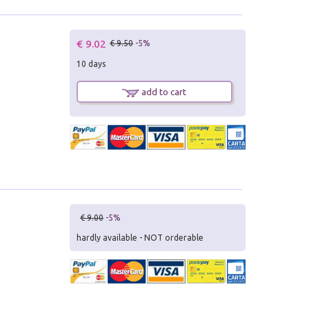
€ 9.02
€ 9.50
-5%
10 days
add to cart
€ 9.00
-5%
hardly available - NOT orderable