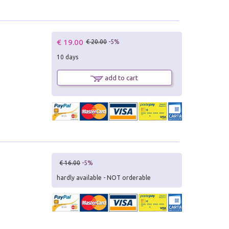
€ 19.00
€ 20.00
-5%
10 days
add to cart
€ 16.00
-5%
hardly available - NOT orderable