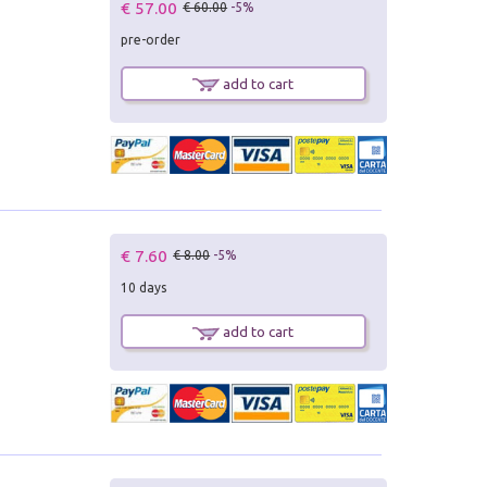
€ 57.00
€ 60.00
-5%
pre-order
add to cart
€ 7.60
€ 8.00
-5%
10 days
add to cart