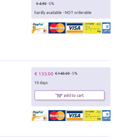
€ 4.90
-5%
hardly available - NOT orderable
€ 133.00
€ 140.00
-5%
10 days
add to cart