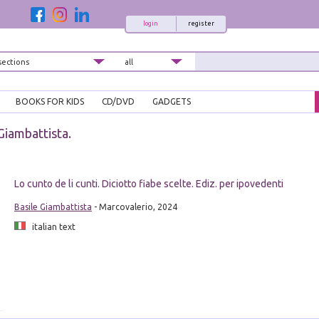
login
register
BOOKS FOR KIDS
CD/DVD
GADGETS
Giambattista.
Lo cunto de li cunti. Diciotto fiabe scelte. Ediz. per ipovedenti
Basile Giambattista
- Marcovalerio, 2024
italian text