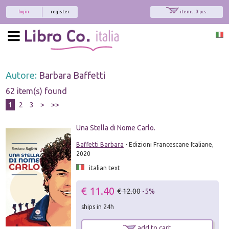
login
register
items: 0 pcs.
Autore:
Barbara Baffetti
62 item(s) found
1
2
3
>
>>
Una Stella di Nome Carlo.
Baffetti Barbara
- Edizioni Francescane Italiane,
2020
italian text
€ 11.40
€ 12.00
-5%
ships in 24h
add to cart