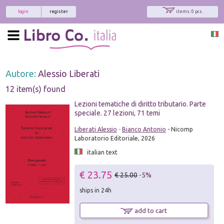
login
register
items: 0 pcs.
Autore:
Alessio Liberati
12 item(s) found
Lezioni tematiche di diritto tributario. Parte
speciale. 27 lezioni, 71 temi
Liberati Alessio
-
Bianco Antonio
- Nicomp
Laboratorio Editoriale, 2026
italian text
€ 23.75
€ 25.00
-5%
ships in 24h
add to cart