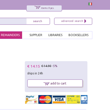
items: 0 pcs.
REMAINDERS
SUPPLIER
LIBRARIES
BOOKSELLERS
€ 14.15
€ 14.90
-5%
ships in 24h
add to cart