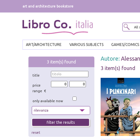
art and architecture bookstore
ART/ARCHITECTURE
VARIOUS SUBJECTS
GAMES/COMICS
Autore:
Alessan
3
item(s) found
3 item(s) found
title
price
range €
only available now
reset