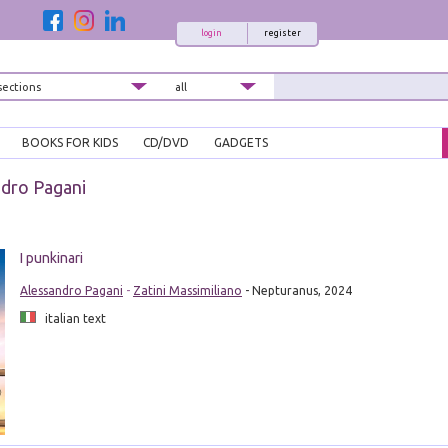
login
register
BOOKS FOR KIDS
CD/DVD
GADGETS
dro Pagani
I punkinari
Alessandro Pagani
-
Zatini Massimiliano
- Nepturanus, 2024
italian text