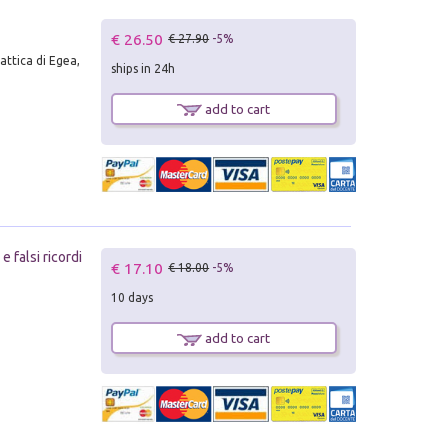
€ 26.50
€ 27.90
-5%
attica di Egea,
ships in 24h
add to cart
e falsi ricordi
€ 17.10
€ 18.00
-5%
10 days
add to cart