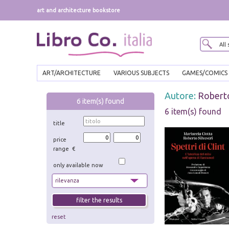
art and architecture bookstore
ART/ARCHITECTURE
VARIOUS SUBJECTS
GAMES/COMICS
Autore:
Roberto
6
item(s) found
6 item(s) found
title
price
range €
only available now
reset