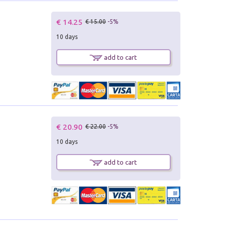
€ 14.25
€ 15.00
-5%
10 days
add to cart
€ 20.90
€ 22.00
-5%
10 days
add to cart