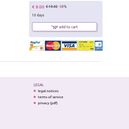
€ 8.00
€ 19.00
-58%
10 days
add to cart
LEGAL
legal notices
terms of service
privacy (pdf)