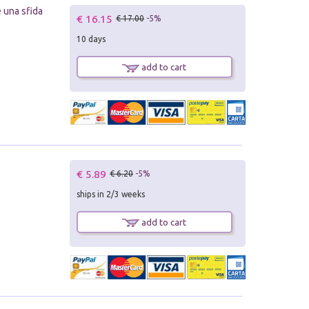
 una sfida
€ 16.15
€ 17.00
-5%
10 days
add to cart
€ 5.89
€ 6.20
-5%
ships in 2/3 weeks
add to cart