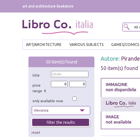
art and architecture bookstore
ART/ARCHITECTURE
VARIOUS SUBJECTS
GAMES/COMICS
Autore:
Pirande
50
item(s) found
50 item(s) found
title
price
range €
only available now
reset