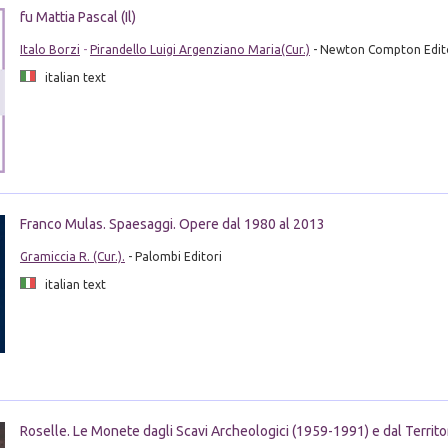
fu Mattia Pascal (Il)
Italo Borzi
-
Pirandello Luigi Argenziano Maria(Cur.)
- Newton Compton Edito
italian text
Franco Mulas. Spaesaggi. Opere dal 1980 al 2013
Gramiccia R. (Cur.).
- Palombi Editori
italian text
Roselle. Le Monete dagli Scavi Archeologici (1959-1991) e dal Territo