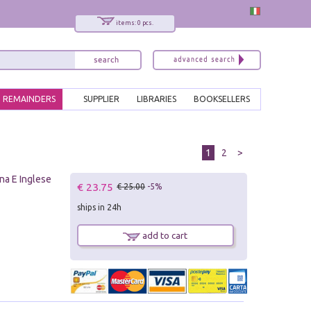
items: 0 pcs.
REMAINDERS
SUPPLIER
LIBRARIES
BOOKSELLERS
1
2
>
ana E Inglese
€ 23.75
€ 25.00
-5%
ships in 24h
add to cart