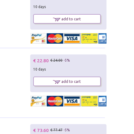
10 days
add to cart
€ 22.80
€ 24.00
-5%
10 days
add to cart
€ 73.60
€ 77.47
-5%