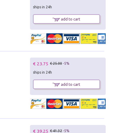
ships in 24h
add to cart
€ 23.75
€ 25.00
-5%
ships in 24h
add to cart
€ 39.25
€ 41.32
-5%