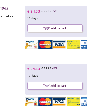
5-1965
€ 24.53
€ 25.82
-5%
Mondadori
10 days
add to cart
€ 24.53
€ 25.82
-5%
10 days
add to cart