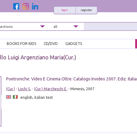
login
register
BOOKS FOR KIDS
CD/DVD
GADGETS
llo Luigi Argenziano Maria(Cur.)
Poetroniche. Video E Cinema Oltre. Catalogo Invideo 2007. Ediz. Itali
(Cur.)
-
Lischi S.
-
(Cur.) Marcheschi E.
- Mimesis, 2007
english, italian text