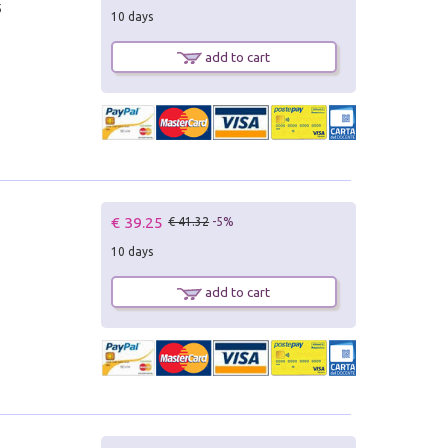
5
10 days
add to cart
€ 39.25
€ 41.32
-5%
10 days
add to cart