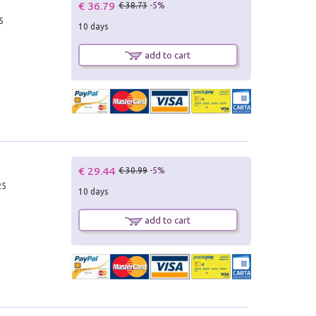
€ 36.79
€ 38.73
-5%
5
10 days
add to cart
€ 29.44
€ 30.99
-5%
25
10 days
add to cart