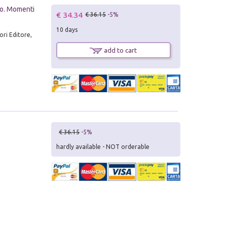
aro. Momenti
€ 34.34
€ 36.15
-5%
10 days
ri Editore,
add to cart
€ 36.15
-5%
hardly available - NOT orderable