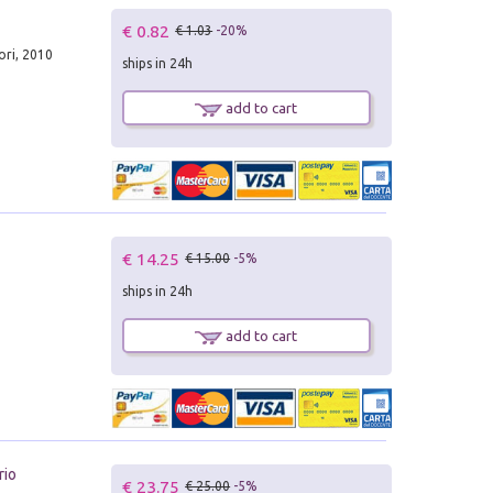
€ 0.82
€ 1.03
-20%
ri, 2010
ships in 24h
add to cart
€ 14.25
€ 15.00
-5%
ships in 24h
add to cart
rio
€ 23.75
€ 25.00
-5%