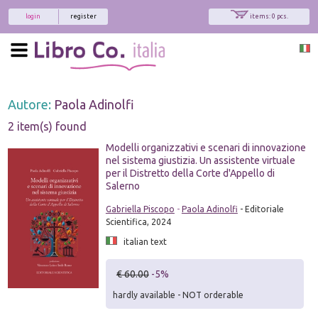
login
register
items: 0 pcs.
Autore:
Paola Adinolfi
2 item(s) found
Modelli organizzativi e scenari di innovazione
nel sistema giustizia. Un assistente virtuale
per il Distretto della Corte d'Appello di
Salerno
Gabriella Piscopo
-
Paola Adinolfi
- Editoriale
Scientifica, 2024
italian text
€ 60.00
-5%
hardly available - NOT orderable