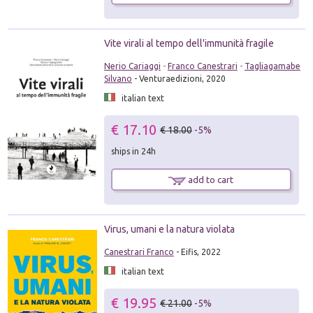
Vite virali al tempo dell'immunità fragile
Nerio Cariaggi
-
Franco Canestrari
-
Tagliagamabe
Silvano
- Venturaedizioni, 2020
italian text
€ 17.10
€ 18.00
-5%
ships in 24h
add to cart
Virus, umani e la natura violata
Canestrari Franco
- Eifis, 2022
italian text
€ 19.95
€ 21.00
-5%