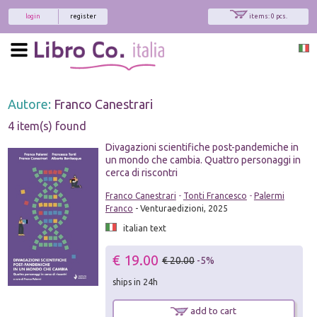
login
register
items: 0 pcs.
Autore:
Franco Canestrari
4 item(s) found
Divagazioni scientifiche post-pandemiche in
un mondo che cambia. Quattro personaggi in
cerca di riscontri
Franco Canestrari
-
Tonti Francesco
-
Palermi
Franco
- Venturaedizioni, 2025
italian text
€ 19.00
€ 20.00
-5%
ships in 24h
add to cart