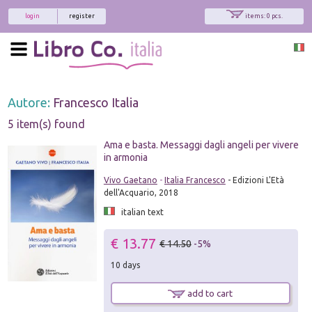
login
register
items: 0 pcs.
Autore:
Francesco Italia
5 item(s) found
Ama e basta. Messaggi dagli angeli per vivere
in armonia
Vivo Gaetano
-
Italia Francesco
- Edizioni L'Età
dell'Acquario, 2018
italian text
€ 13.77
€ 14.50
-5%
10 days
add to cart