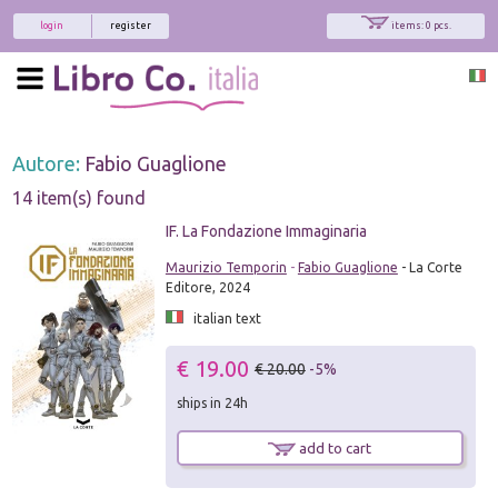
login
register
items: 0 pcs.
Autore:
Fabio Guaglione
14 item(s) found
IF. La Fondazione Immaginaria
Maurizio Temporin
-
Fabio Guaglione
- La Corte
Editore, 2024
italian text
€ 19.00
€ 20.00
-5%
ships in 24h
add to cart