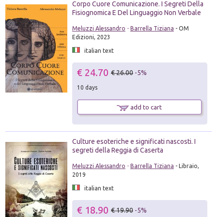
Corpo Cuore Comunicazione. I Segreti Della
Fisiognomica E Del Linguaggio Non Verbale
Meluzzi Alessandro
-
Barrella Tiziana
- OM
Edizioni, 2023
italian text
€ 24.70
€ 26.00
-5%
10 days
add to cart
Culture esoteriche e significati nascosti. I
segreti della Reggia di Caserta
Meluzzi Alessandro
-
Barrella Tiziana
- Libraio,
2019
italian text
€ 18.90
€ 19.90
-5%