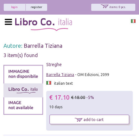
login
register
items: 0 pcs.
Autore:
Barrella Tiziana
3 item(s) found
Streghe
Barrella Tiziana
- OM Edizioni, 2099
italian text
€ 17.10
€ 18.00
-5%
10 days
add to cart