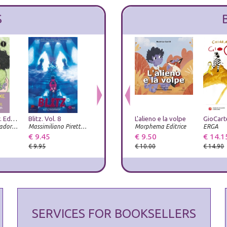
S
Heartstopper. Ediz. deluxe. Con Carte. Vol. 6
Blitz. Vol. 8
Humanity elect
L'alieno e la volpe
Tex. La letteratura più veloce del West
Arnoldo Mondadori Editore
Massimiliano Piretti Editore
Prospettiva Editrice
Morphema Editrice
Luni Editrice
ERGA
€ 9.45
€ 15.20
€ 9.50
€ 22.00
€ 14.1
€ 9.95
€ 16.00
€ 10.00
€ 14.90
SERVICES FOR BOOKSELLERS