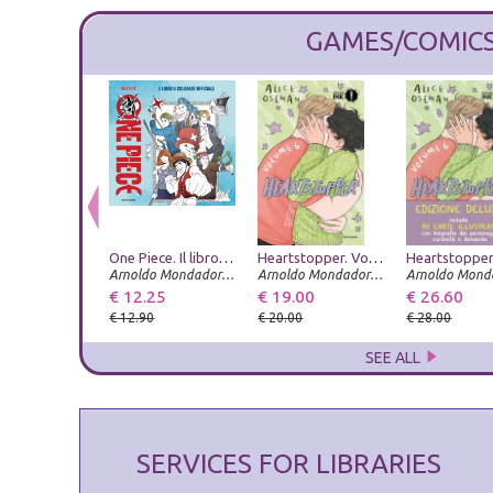
GAMES/COMIC
One Piece. Il libro da colorare ufficiale. Ediz. illustrata
Heartstopper. Vol. 6
Arnoldo Mondadori Editore
Arnoldo Mondadori Editore
€ 12.25
€ 19.00
€ 26.60
€ 12.90
€ 20.00
€ 28.00
SEE ALL
SERVICES FOR LIBRARIES