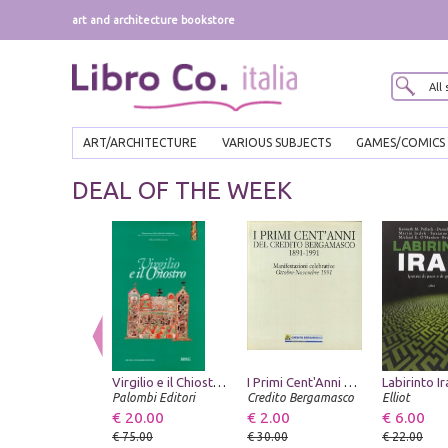
art and architecture bookstore
ART/ARCHITECTURE
VARIOUS SUBJECTS
GAMES/COMICS
DEAL OF THE WEEK
Virgilio e il Chiostro. Manoscritti di autori classici e civiltà monastica
I Primi Cent'Anni del Credito Bergamasco, 1891-1991. Manifestazioni Celebrative, Ottobre-Novembre 1991
Palombi Editori
Credito Bergamasco
Elliot
€ 20.00
€ 2.00
€ 6.00
€ 75.00
€ 30.00
€ 22.00