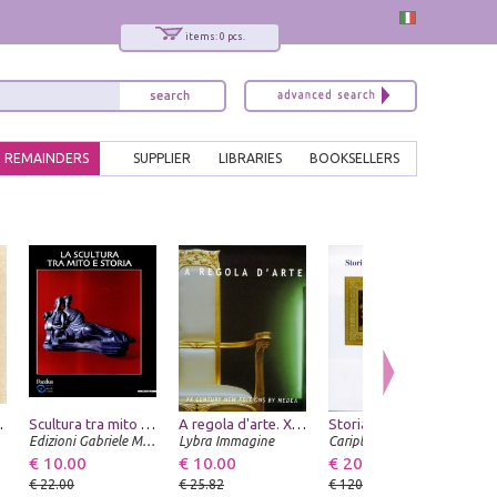
items: 0 pcs.
REMAINDERS
SUPPLIER
LIBRARIES
BOOKSELLERS
ento. III
Scultura tra mito e storia
A regola d'arte. XX century new editions by Medea. [Edizione italiana e inglese]
Storia dell'Ambrosiana. L'Ottocento
Edizioni Gabriele Mazzotta
Lybra Immagine
Cariplo
€ 10.00
€ 10.00
€ 20.00
€ 
€ 22.00
€ 25.82
€ 120.00
€ 