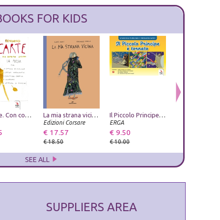
BOOKS FOR KIDS
GioCarte. Con contenuti ed esercizi multimediali
Ustica. Vergogna di Stato
La mia strana vicina. Ediz. a colori
Leggende napoletane. Vol. 3
Il Piccolo Principe è tornato. Ediz. a colori
L'ospite imprev
Edizioni Ex Libris
Edizioni Corsare
Phoenix Publishing
ERGA
La Bancarella Edi
5
€ 14.25
€ 17.57
€ 7.60
€ 9.50
€ 9.50
€ 15.00
€ 18.50
€ 8.00
€ 10.00
€ 10.00
SEE ALL
SUPPLIERS AREA