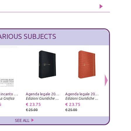
ARIOUS SUBJECTS
L'eterno incanto del segno. Lino Bianchi Barriviera, omaggio al maestro nel 120° anniversario dallla nascita. Quaderni di Incisione Contemporanea n 31
Diego Rivera e la costruzione dell'arte moderna in Messico nel XX secolo
Agenda legale 2027. Classica Lizard blu. Con app Agenda Legale Pro
Helter Skelter. Arthur Jafa and Richard Prince
Agenda legale 2027. Law & Trend Croco arancio. Con app Agenda Legale Pro
La Grafica
Gangemi Editore
Progetto Prada Arte
Edizioni Giuridiche Simone
Edizioni Giuridiche Simone
F & C Edizioni
5
€ 38.00
€ 23.75
€ 66.50
€ 23.75
€ 23.75
€ 40.00
€ 25.00
€ 70.00
€ 25.00
€ 25.00
SEE ALL