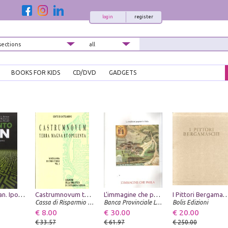
login
register
BOOKS FOR KIDS
CD/DVD
GADGETS
Labirinto Iran. Ipotesi di pace e guerra
Castrumnovum terra magna et opulenta. Miscellanea di studi storici. I
L'immagine che parla
I Pittori Bergamaschi. Il Seic
Cassa di Risparmio di Tortona
Banca Provinciale Lombarda
Bolis Edizioni
€ 8.00
€ 30.00
€ 20.00
€ 33.57
€ 61.97
€ 250.00