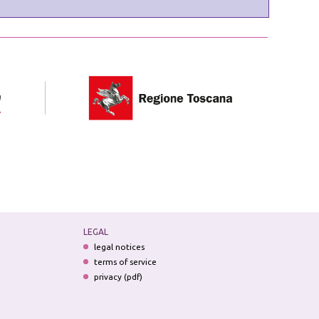
LEGAL
legal notices
terms of service
privacy (pdf)