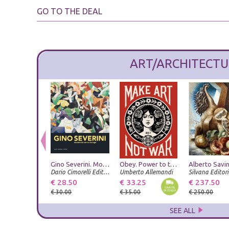
GO TO THE DEAL
ART/ARCHITECTU
Gino Severini. Modernità come dialogo
Obey. Power to the peaceful. Ediz. italiana
Dario Cimorelli Editore
Umberto Allemandi
Silvana Editori
€ 28.50
€ 33.25
€ 237.50
€ 30.00
€ 35.00
€ 250.00
SEE ALL