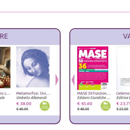
RE
V
Alberto Savinio catalogo ragionato
Metamorfosi. Ovidio e le arti. Catalogo della mostra (Roma, 23 giugno-20 settembre 2026). Ediz. illustrata
Bellezza e Bruttezza. Ideale reale caricaturale nel rinascimento
MASE 50 Funzionari Amministrativi - 36 Funzionari amministrativi con competenze giuridiche - Manuale per la Preparazione - Prova Scritta + Orale - Manuale + Quiz
Pittori del Lazio meridionale nel Seicento. Orazio Zecca e gli altri
ale
Umberto Allemandi
Umberto Allemandi
Edizioni Giuridiche Simone
Editrice 
De Luca Editori d'arte
€ 38.00
€ 33.25
€ 45.60
€ 57.00
€ 23.7
€ 40.00
€ 35.00
€ 48.00
€ 60.00
€ 25.00