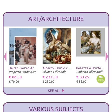
ART/ARCHITECTURE
Helter Skelter. Arthur Jafa and Richard Prince
Alberto Savinio catalogo ragionato
Bellezza e Bruttezza. Ideale reale caricaturale nel rinascimento
Progetto Prada Arte
Silvana Editoriale
Umberto Allemandi
U
€ 66.50
€ 237.50
€ 33.25
€
€ 70.00
€ 250.00
€ 35.00
€
SEE ALL
VARIOUS SUBJECTS