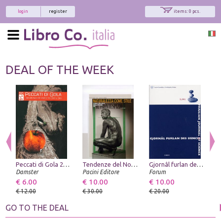
login
register
items: 0 pcs.
DEAL OF THE WEEK
Peccati di Gola 2014. I Migliori Racconti Erotici tra Eros & Cibo
Tendenze del Novecento. Naturalezza come stile. L'idea dell'arte nelle pagine de "Il Frontespizio", 1937-1939
Gjornâl furlan des siencis - Friulian Journal of Science. 2/2002
Damster
Pacini Editore
Forum
€ 6.00
€ 10.00
€ 10.00
€
€ 12.00
€ 30.00
€ 20.00
€
GO TO THE DEAL